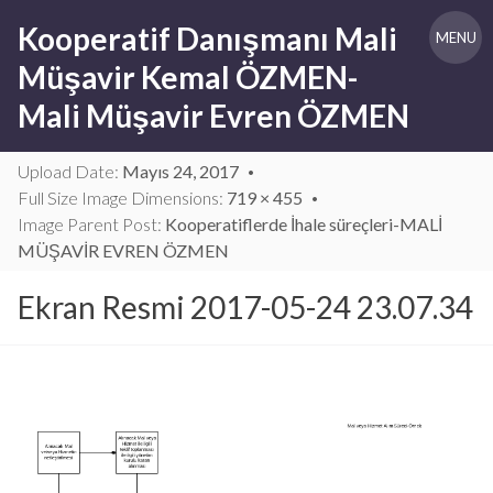
Skip
Kooperatif Danışmanı Mali
to
MENU
content
Müşavir Kemal ÖZMEN-
Mali Müşavir Evren ÖZMEN
Upload Date:
Mayıs 24, 2017
Full Size Image Dimensions:
719 × 455
Image Parent Post:
Kooperatiflerde İhale süreçleri-MALİ
MÜŞAVİR EVREN ÖZMEN
Ekran Resmi 2017-05-24 23.07.34