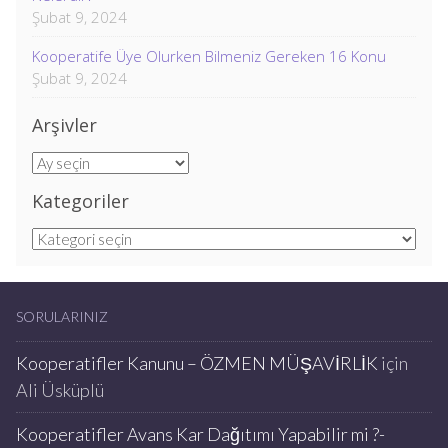
Şubat 9, 2024
Kooperatife Üye Olurken Bilmeniz Gereken 16 Konu
Şubat 9, 2024
Arşivler
Arşivler
Kategoriler
Kategoriler
SORULARINIZ
Kooperatifler Kanunu – ÖZMEN MÜŞAVİRLİK
için
Ali Üsküplü
Kooperatifler Avans Kar Dağıtımı Yapabilir mi ?-