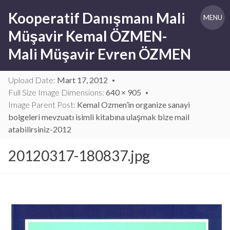
Skip
Kooperatif Danışmanı Mali
to
MENU
content
Müşavir Kemal ÖZMEN-
Mali Müşavir Evren ÖZMEN
Upload Date:
Mart 17, 2012
Full Size Image Dimensions:
640 × 905
Image Parent Post:
Kemal Ozmen’in organize sanayi
bolgeleri mevzuatı isimli kitabına ulaşmak bize mail
atabilirsiniz-2012
20120317-180837.jpg