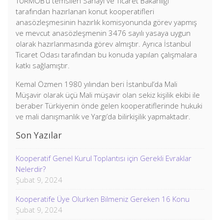
TÜRMOB’u temsilen Sanayi ve Ticaret Bakanlığı
tarafından hazırlanan konut kooperatifleri
anasözleşmesinin hazırlık komisyonunda görev yapmış
ve mevcut anasözleşmenin 3476 sayılı yasaya uygun
olarak hazırlanmasında görev almıştır. Ayrıca İstanbul
Ticaret Odası tarafından bu konuda yapılan çalışmalara
katkı sağlamıştır.
Kemal Özmen 1980 yılından beri İstanbul’da Mali
Müşavir olarak üçü Mali müşavir olan sekiz kişilik ekibi ile
beraber Türkiyenin önde gelen kooperatiflerinde hukuki
ve mali danışmanlık ve Yargı’da bilirkişilik yapmaktadır.
Son Yazılar
Kooperatif Genel Kurul Toplantısı için Gerekli Evraklar
Nelerdir?
Şubat 9, 2024
Kooperatife Üye Olurken Bilmeniz Gereken 16 Konu
Şubat 9, 2024